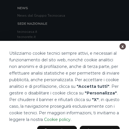
NEWS
News dal Gruppo Tecnocasa
SEDE NAZIONALE
tecnocasa.it
tecnorete.it
kiron.it
x
TECNOCASA NEL MONDO
Utilizziamo cookie tecnici sempre attivi, e necessari al
funzionamento del sito web, nonché cookie analitici
Italia
,
Spagna
,
Ungheria
,
Messico
,
Polonia
,
Francia
,
Tunisia
,
Thailandia
,
Repubblica di San Marino
non anonimi e di profilazione, anche di terza parte, per
effettuare analisi statistiche e per permettere di inviare
Impostazioni Cookies
pubblicità, anche personalizzata. Per accettare i cookie
analitici e di profilazione, clicca su
"Accetta tutti"
. Per
gestire o disabilitare i cookie clicca su
"Personalizza"
.
Per chiudere il banner e rifiutarli clicca su
"X"
; in questo
caso, la navigazione proseguirà esclusivamente con i
cookie tecnici. Per maggiori informazioni, ti invitiamo a
2026 Tecnocasa Franchising S.p.A. - P. IVA 08365160152 - Via Monte
leggere la nostra
Cookie policy
.
Bianco 60/A 20089 Rozzano (MI). Ogni agenzia ha un proprio titolare ed è
autonoma.
Privacy policy
|
Policy utilizzo
|
Cookie policy