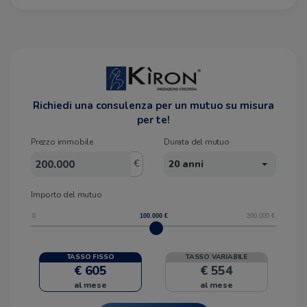
Richiedi una consulenza per un mutuo su misura
per te!
Prezzo immobile
Durata del mutuo
€
20 anni
Importo del mutuo
0
100.000
€
200.000
€
TASSO FISSO
TASSO VARIABILE
€ 605
€ 554
al mese
al mese